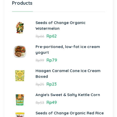
Products
Seeds of Change Organic
Watermelon
Rp
62
Rp
66
Pre-portioned, low-fat ice cream
yogurt
Rp
79
Rp
99
Haagen Caramel Cone Ice Cream
Boxed
Rp
23
Rp
25
Angie's Sweet & Salty Kettle Corn
Rp
49
Rp
53
Seeds of Change Organic Red Rice