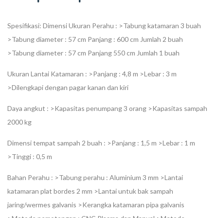
Spesifikasi:
Dimensi Ukuran Perahu :
>Tabung katamaran 3 buah
>Tabung diameter : 57 cm Panjang : 600 cm Jumlah 2 buah
>Tabung diameter : 57 cm Panjang 550 cm Jumlah 1 buah
Ukuran Lantai Katamaran :
>Panjang : 4,8 m
>Lebar : 3 m
>Dilengkapi dengan pagar kanan dan kiri
Daya angkut :
>Kapasitas penumpang 3 orang
>Kapasitas sampah
2000 kg
Dimensi tempat sampah 2 buah :
>Panjang : 1,5 m
>Lebar : 1 m
>Tinggi : 0,5 m
Bahan Perahu :
>Tabung perahu : Aluminium 3 mm
>Lantai
katamaran plat bordes 2 mm
>Lantai untuk bak sampah
jaring/wermes galvanis
>Kerangka katamaran pipa galvanis