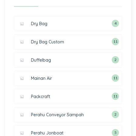
Dry Bag
4
Dry Bag Custom
11
Duffelbag
2
Mainan Air
11
Packcraft
11
Perahu Conveyor Sampah
2
Perahu Jonboat
5