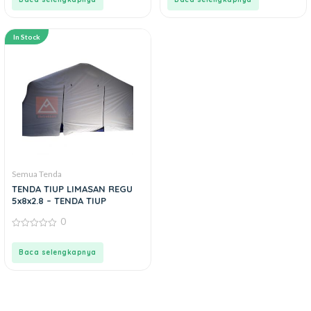
5
5
In Stock
Semua Tenda
TENDA TIUP LIMASAN REGU
5x8x2.8 – TENDA TIUP
0
0
out
of
Baca selengkapnya
5