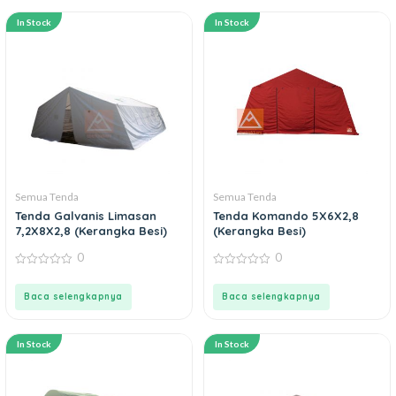
In Stock
In Stock
Semua Tenda
Semua Tenda
Tenda Galvanis Limasan
Tenda Komando 5X6X2,8
7,2X8X2,8 (Kerangka Besi)
(Kerangka Besi)
0
0
0
0
out
out
of
of
Baca selengkapnya
Baca selengkapnya
5
5
In Stock
In Stock