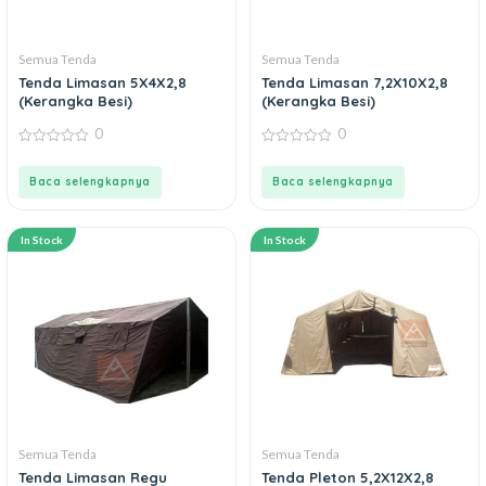
Semua Tenda
Semua Tenda
Tenda Limasan 5X4X2,8
Tenda Limasan 7,2X10X2,8
(Kerangka Besi)
(Kerangka Besi)
0
0
0
0
out
out
of
of
Baca selengkapnya
Baca selengkapnya
5
5
In Stock
In Stock
Semua Tenda
Semua Tenda
Tenda Limasan Regu
Tenda Pleton 5,2X12X2,8