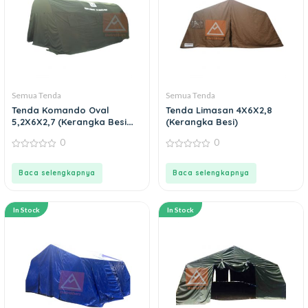
Semua Tenda
Semua Tenda
Tenda Komando Oval
Tenda Limasan 4X6X2,8
5,2X6X2,7 (Kerangka Besi
(Kerangka Besi)
Oval)
0
0
0
0
out
out
of
of
Baca selengkapnya
Baca selengkapnya
5
5
In Stock
In Stock