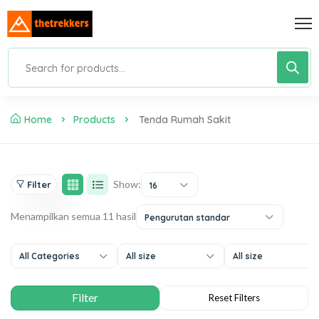
Home
Products
Tenda Rumah Sakit
Show:
Filter
16
Menampilkan semua 11 hasil
Pengurutan standar
All Categories
All size
All size