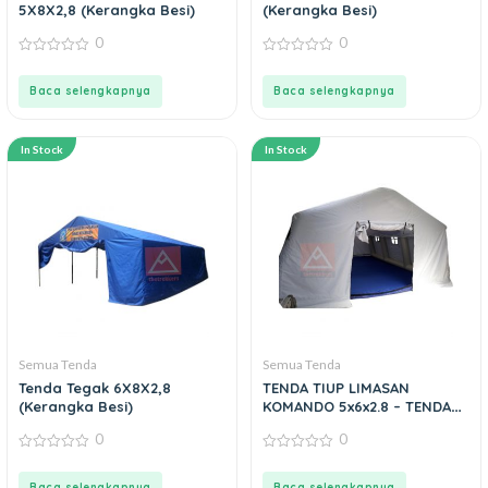
5X8X2,8 (Kerangka Besi)
(Kerangka Besi)
0
0
0
0
out
out
of
of
Baca selengkapnya
Baca selengkapnya
5
5
In Stock
In Stock
Semua Tenda
Semua Tenda
Tenda Tegak 6X8X2,8
TENDA TIUP LIMASAN
(Kerangka Besi)
KOMANDO 5x6x2.8 – TENDA
TIUP
0
0
0
0
out
out
of
of
Baca selengkapnya
Baca selengkapnya