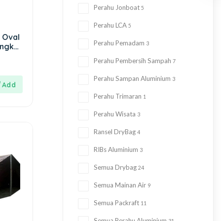
Perahu Jonboat
5
Perahu LCA
5
 Oval
Perahu Pemadam
3
angka
Perahu Pembersih Sampah
7
Perahu Sampan Aluminium
3
Perahu Trimaran
1
Perahu Wisata
3
Ransel DryBag
4
RIBs Aluminium
3
Semua Drybag
24
Semua Mainan Air
9
Semua Packraft
11
Semua Perahu Aluminium