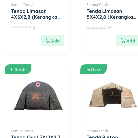
Semua Tenda
Semua Tenda
Tenda Limasan
Tenda Limasan
4X6X2,8 (Kerangka
5X4X2,8 (Kerangka
Besi)
Besi)
0
0
0
0
out
out
of
of
5
5
In Stock
In Stock
Semua Tenda
Semua Tenda
Tenda Oval 5X12X2,7
Tenda Pleton