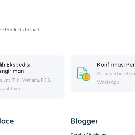
e Products to load
lih Ekspedisi
Konfirmasi P
engiriman
Kirimkan bukti tra
e, Jnt, Tiki, Wahana, POS,
WhatsApp
stant Kurir
lace
Blogger
Perahu Aluminium