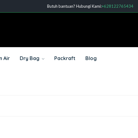
Butuh bantuan? Hubungi Kami:
+628122765434
 Air
Dry Bag
Packraft
Blog