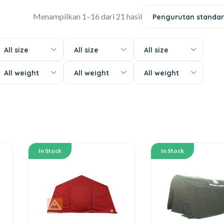
Menampilkan 1–16 dari 21 hasil
Pengurutan standar
All size
All size
All size
All weight
All weight
All weight
In Stock
In Stock