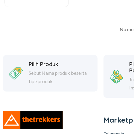
No mor
Pilih Produk
Pi
P
Sebut Nama produk beserta
Jn
tipe produk
In
Marketp
Tokopedia