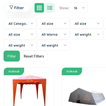
Filter
Show:
16
All Categories
All size
All size
All size
All Warna
All weight
All weight
All weight
In Stock
In Stock