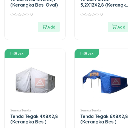
(Kerangka Besi Oval)
5,2X12X2,8 (Kerangk
Besi)
0
0
0
0
out
out
of
of
5
5
In Stock
In Stock
Semua Tenda
Semua Tenda
Tenda Tegak 4X8X2,8
Tenda Tegak 6X8X2,8
(Kerangka Besi)
(Kerangka Besi)