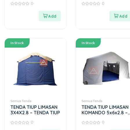
0
0
0
0
out
out
of
of
5
5
In Stock
In Stock
Semua Tenda
Semua Tenda
TENDA TIUP LIMASAN
TENDA TIUP LIMASAN
3X4X2.8 – TENDA TIUP
KOMANDO 5x6x2.8 –
TENDA TIUP
0
0
0
0