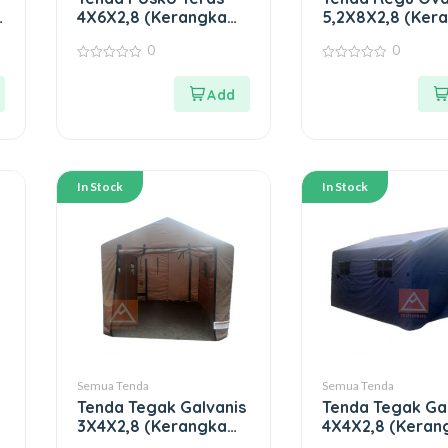
a
4X6X2,8 (Kerangka
5,2X8X2,8 (Ker
Besi)
Besi Oval)
0
0
0
0
out
out
of
of
5
5
In Stock
In Stock
Semua Tenda
Semua Tenda
Tenda Tegak Galvanis
Tenda Tegak Ga
3X4X2,8 (Kerangka
4X4X2,8 (Keran
Besi)
Besi)