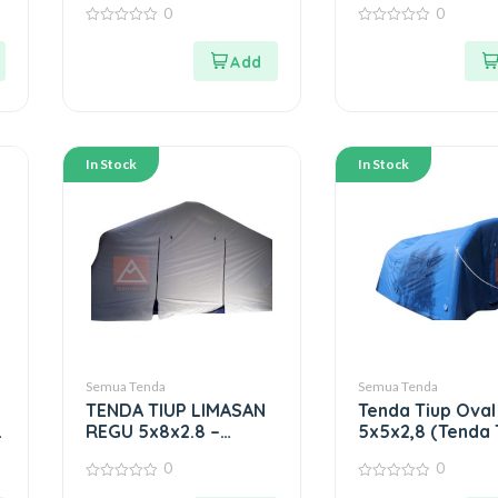
0
0
0
0
out
out
of
of
5
5
In Stock
In Stock
Semua Tenda
Semua Tenda
TENDA TIUP LIMASAN
Tenda Tiup Oval
REGU 5x8x2.8 –
5x5x2,8 (Tenda 
TENDA TIUP
Oval)
0
0
0
0