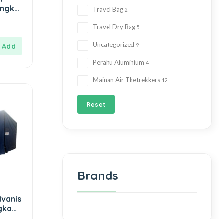
angka
Travel Bag
2
Travel Dry Bag
5
Uncategorized
9
Perahu Aluminium
4
Mainan Air Thetrekkers
12
Reset
Brands
lvanis
gka