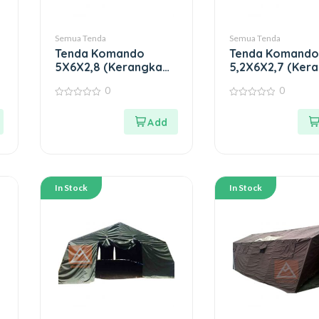
Semua Tenda
Semua Tenda
Tenda Komando
Tenda Komando
5X6X2,8 (Kerangka
5,2X6X2,7 (Ker
Besi)
Besi Oval)
0
0
0
0
out
out
of
of
5
5
In Stock
In Stock