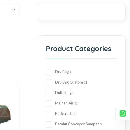
Product Categories
Dry Bag
4
Dry Bag Custom
11
Duffelbag
2
Mainan Air
11
Packcraft
11
Perahu Conveyor Sampah
2