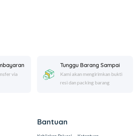
embayaran
Tunggu Barang Sampai
nsfer via
Kami akan mengirimkan bukti
resi dan packing barang
Bantuan