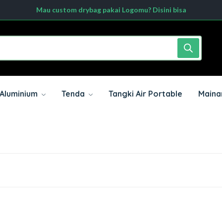
Mau custom drybag pakai Logomu? Disini bisa
Dengan Minimal order 20pcs hubungi kami sekarang
Aluminium
Tenda
Tangki Air Portable
Mainan