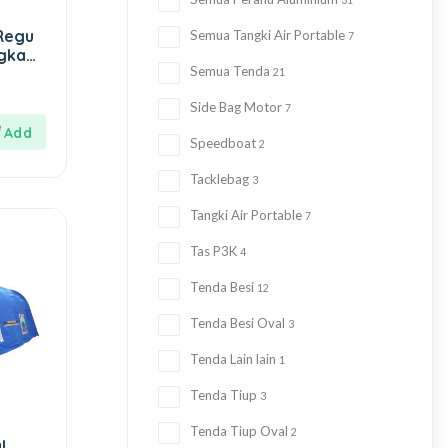
31
Regu
Semua Tangki Air Portable
7
gka
Semua Tenda
21
Side Bag Motor
7
Speedboat
2
Tacklebag
3
Tangki Air Portable
7
Tas P3K
4
Tenda Besi
12
Tenda Besi Oval
3
Tenda Lain lain
1
Tenda Tiup
3
Tenda Tiup Oval
2
l