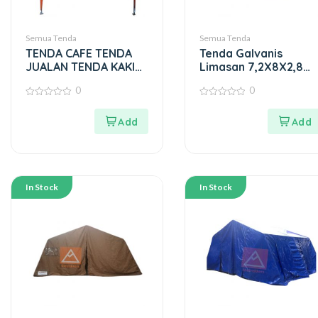
Semua Tenda
Semua Tenda
TENDA CAFE TENDA
Tenda Galvanis
JUALAN TENDA KAKI
Limasan 7,2X8X2,8
LIMA BAHAN PVC 410
(Kerangka Besi)
0
0
0
0
out
out
of
of
5
5
In Stock
In Stock