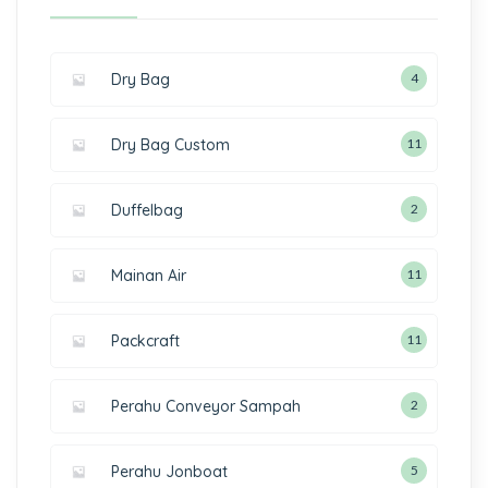
Dry Bag
4
Dry Bag Custom
11
Duffelbag
2
Mainan Air
11
Packcraft
11
Perahu Conveyor Sampah
2
Perahu Jonboat
5