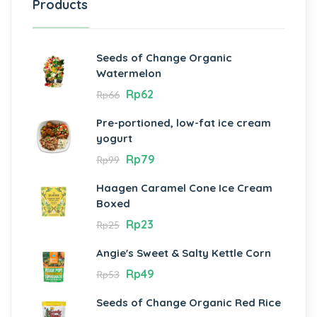
Products
Seeds of Change Organic
Watermelon
Rp
62
Rp
66
Pre-portioned, low-fat ice cream
yogurt
Rp
79
Rp
99
Haagen Caramel Cone Ice Cream
Boxed
Rp
23
Rp
25
Angie's Sweet & Salty Kettle Corn
Rp
49
Rp
53
Seeds of Change Organic Red Rice