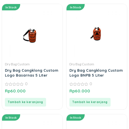
In Stock
In Stock
Dry Bag Custom
Dry Bag Custom
Dry Bag Cangklong Custom
Dry Bag Cangklong Custom
Logo Basarnas 5 Liter
Logo BNPB 5 Liter
0
0
0
0
Rp
60.000
Rp
60.000
out
out
of
of
5
5
Tambah ke keranjang
Tambah ke keranjang
In Stock
In Stock