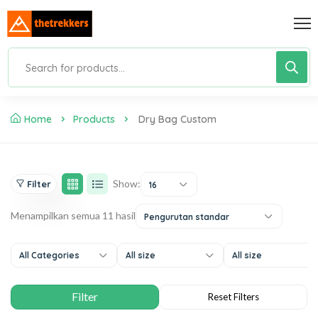
Home
Products
Dry Bag Custom
Show:
Filter
16
Menampilkan semua 11 hasil
Pengurutan standar
All Categories
All size
All size