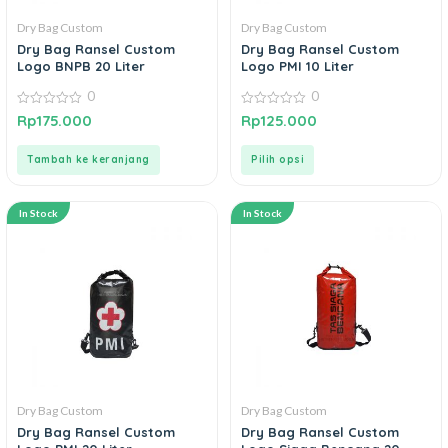
Dry Bag Custom
Dry Bag Custom
Dry Bag Ransel Custom
Dry Bag Ransel Custom
Logo BNPB 20 Liter
Logo PMI 10 Liter
0
0
0
0
Rp
175.000
Rp
125.000
out
out
of
of
5
5
Tambah ke keranjang
Pilih opsi
In Stock
In Stock
Dry Bag Custom
Dry Bag Custom
Dry Bag Ransel Custom
Dry Bag Ransel Custom