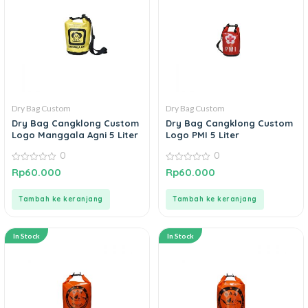
Dry Bag Custom
Dry Bag Custom
Dry Bag Cangklong Custom
Dry Bag Cangklong Custom
Logo Manggala Agni 5 Liter
Logo PMI 5 Liter
0
0
0
0
Rp
60.000
Rp
60.000
out
out
of
of
5
5
Tambah ke keranjang
Tambah ke keranjang
In Stock
In Stock