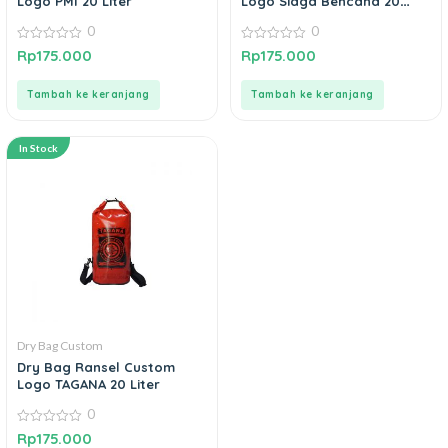
Logo PMI 20 Liter
Logo Siaga Bencana 20
Liter
0
0
0
0
Rp
175.000
Rp
175.000
out
out
of
of
5
5
Tambah ke keranjang
Tambah ke keranjang
In Stock
Dry Bag Custom
Dry Bag Ransel Custom
Logo TAGANA 20 Liter
0
0
Rp
175.000
out