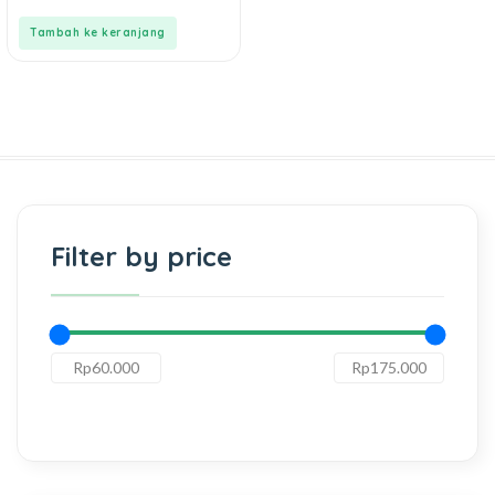
of
5
Tambah ke keranjang
Filter by price