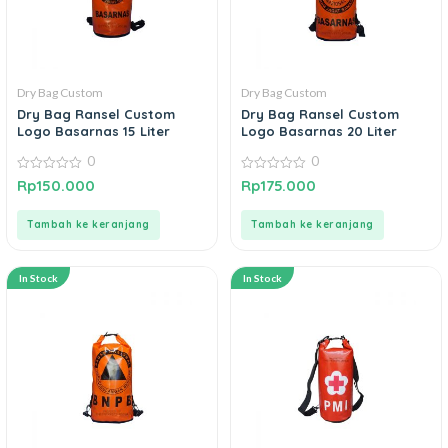
Dry Bag Custom
Dry Bag Custom
Dry Bag Ransel Custom
Dry Bag Ransel Custom
Logo Basarnas 15 Liter
Logo Basarnas 20 Liter
0
0
0
0
Rp
150.000
Rp
175.000
out
out
of
of
5
5
Tambah ke keranjang
Tambah ke keranjang
In Stock
In Stock