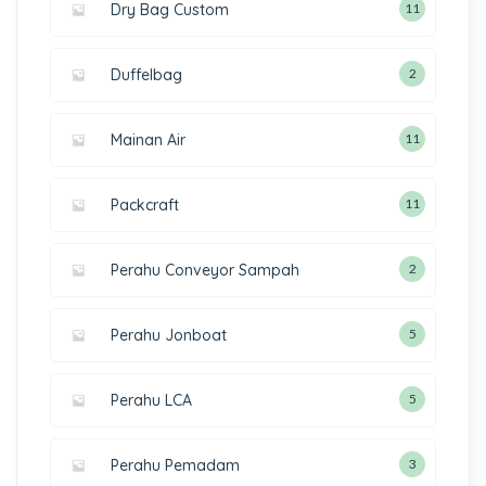
Dry Bag Custom
11
Duffelbag
2
Mainan Air
11
Packcraft
11
Perahu Conveyor Sampah
2
Perahu Jonboat
5
Perahu LCA
5
Perahu Pemadam
3