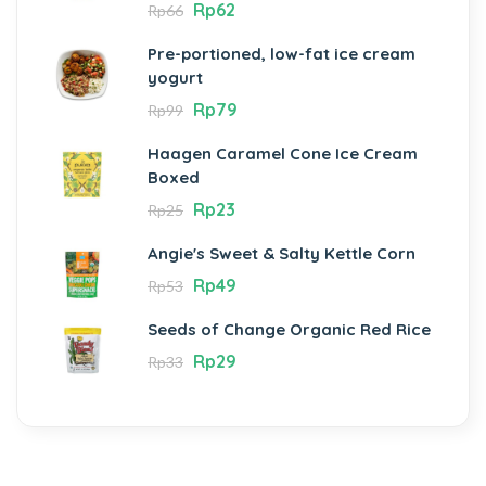
Rp
62
Rp
66
Pre-portioned, low-fat ice cream
yogurt
Rp
79
Rp
99
Haagen Caramel Cone Ice Cream
Boxed
Rp
23
Rp
25
Angie's Sweet & Salty Kettle Corn
Rp
49
Rp
53
Seeds of Change Organic Red Rice
Rp
29
Rp
33