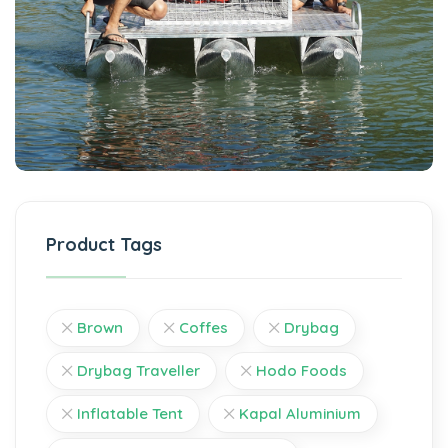
Product Tags
Brown
Coffes
Drybag
Drybag Traveller
Hodo Foods
Inflatable Tent
Kapal Aluminium