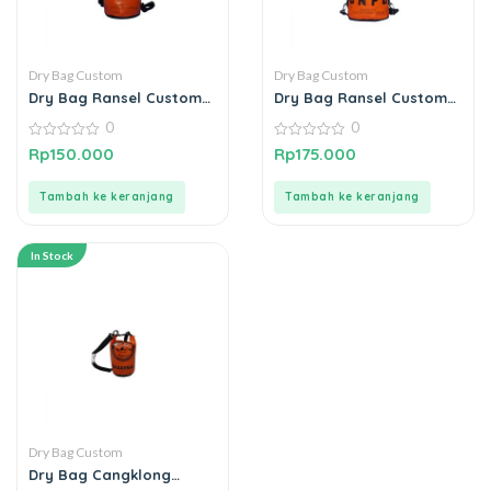
Dry Bag Custom
Dry Bag Custom
Dry Bag Ransel Custom
Dry Bag Ransel Custom
Logo Basarnas 15 Liter
Logo BNPB 20 Liter
0
0
0
0
Rp
150.000
Rp
175.000
out
out
of
of
5
5
Tambah ke keranjang
Tambah ke keranjang
In Stock
Dry Bag Custom
Dry Bag Cangklong