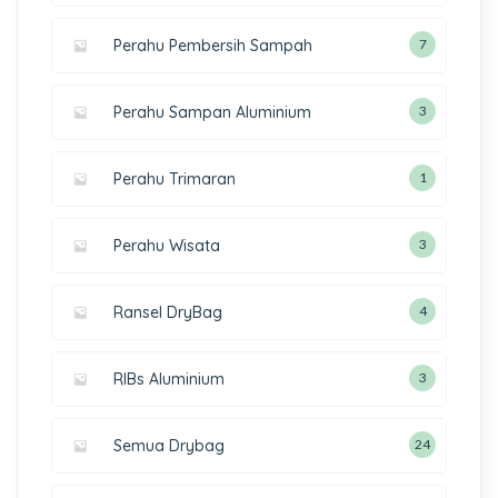
Perahu Pembersih Sampah
7
Perahu Sampan Aluminium
3
Perahu Trimaran
1
Perahu Wisata
3
Ransel DryBag
4
RIBs Aluminium
3
Semua Drybag
24