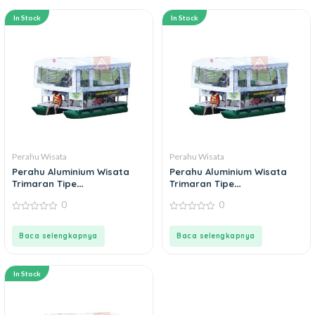
In Stock
In Stock
Perahu Wisata
Perahu Wisata
Perahu Aluminium Wisata
Perahu Aluminium Wisata
Trimaran Tipe
Trimaran Tipe
TW480D51L240
TW540D51L240
0
0
0
0
out
out
of
of
Baca selengkapnya
Baca selengkapnya
5
5
In Stock