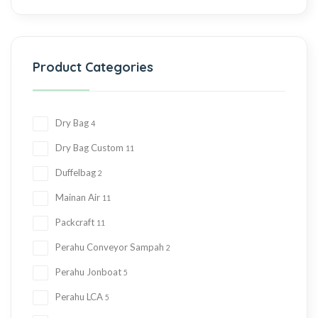
Product Categories
Dry Bag
4
Dry Bag Custom
11
Duffelbag
2
Mainan Air
11
Packcraft
11
Perahu Conveyor Sampah
2
Perahu Jonboat
5
Perahu LCA
5