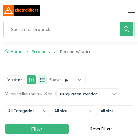
Home
Products
Perahu Wisata
Show:
Filter
16
Menampilkan semua 3 hasil
Pengurutan standar
All Categories
All size
All size