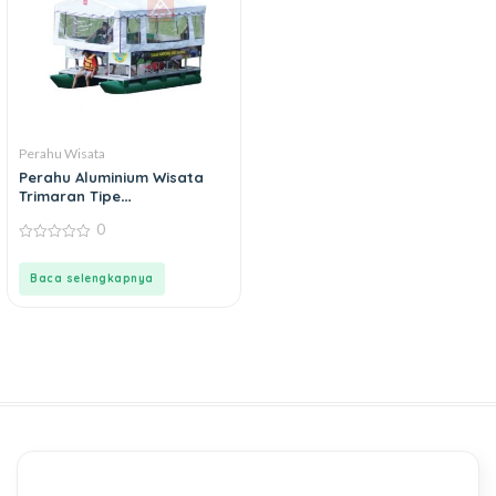
Perahu Wisata
Perahu Aluminium Wisata
Trimaran Tipe
TW600D57L300
0
0
out
of
Baca selengkapnya
5