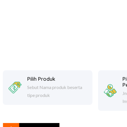
Pilih Produk
Pi
P
Sebut Nama produk beserta
Jn
tipe produk
In