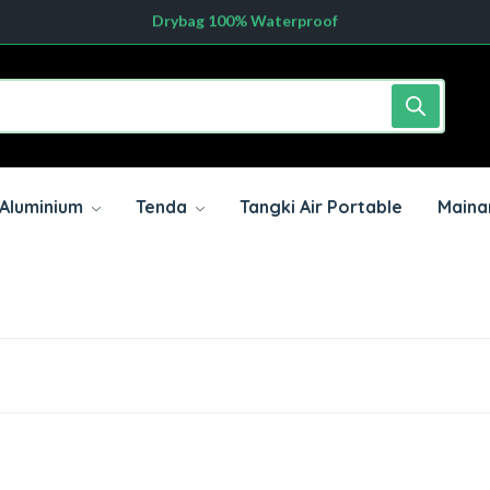
Mau custom drybag pakai Logomu? Disini bisa
Dengan Minimal order 20pcs hubungi kami sekarang
Aluminium
Tenda
Tangki Air Portable
Mainan