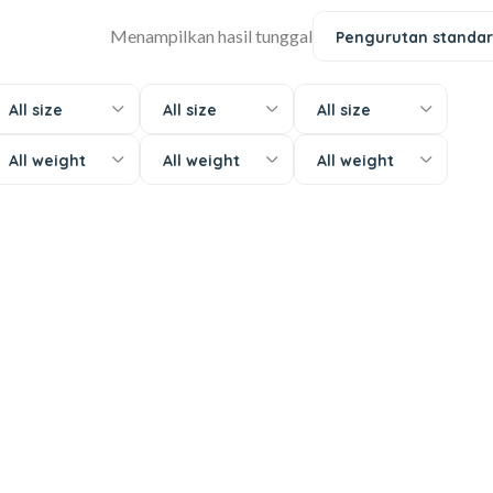
Menampilkan hasil tunggal
Pengurutan standar
All size
All size
All size
All weight
All weight
All weight