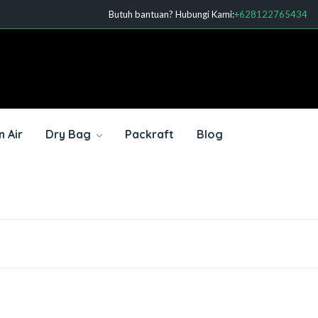
Butuh bantuan? Hubungi Kami:
+628122765434
 Air
Dry Bag
Packraft
Blog