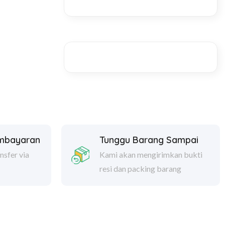
embayaran
Tunggu Barang Sampai
nsfer via
Kami akan mengirimkan bukti
resi dan packing barang