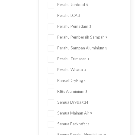
Perahu Jonboat
5
Perahu LCA
5
Perahu Pemadam
3
Perahu Pembersih Sampah
7
Perahu Sampan Aluminium
3
Perahu Trimaran
1
Perahu Wisata
3
Ransel DryBag
4
RIBs Aluminium
3
Semua Drybag
24
Semua Mainan Air
9
Semua Packraft
11
Semua Perahu Aluminium