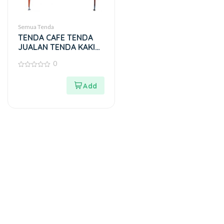
Semua Tenda
TENDA CAFE TENDA
JUALAN TENDA KAKI
LIMA BAHAN PVC 410
0
0
out
of
5