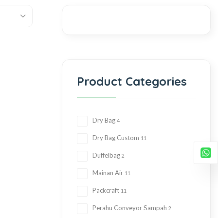
Product Categories
Dry Bag
4
Dry Bag Custom
11
Duffelbag
2
Mainan Air
11
Packcraft
11
Perahu Conveyor Sampah
2