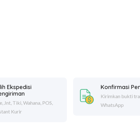
lih Ekspedisi
Konfirmasi P
engiriman
Kirimkan bukti tra
e, Jnt, Tiki, Wahana, POS,
WhatsApp
stant Kurir