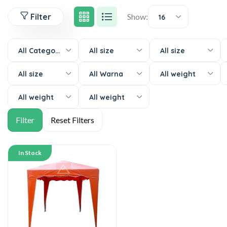
Filter
Show:
16
All Categories
All size
All size
All size
All Warna
All weight
All weight
All weight
In Stock