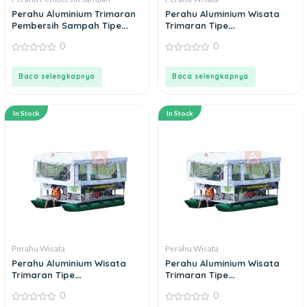
Perahu Aluminium Trimaran
Perahu Aluminium Wisata
Pembersih Sampah Tipe
Trimaran Tipe
TS360D38L180
TW480D51L240
0
0
0
0
out
out
of
of
Baca selengkapnya
Baca selengkapnya
5
5
In Stock
In Stock
Perahu Wisata
Perahu Wisata
Perahu Aluminium Wisata
Perahu Aluminium Wisata
Trimaran Tipe
Trimaran Tipe
TW540D51L240
TW600D57L300
0
0