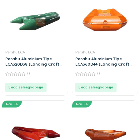
Perahu LCA
Perahu LCA
Perahu Aluminium Tipe
Perahu Aluminium Tipe
LCA320D38 (Landing Craft
LCA360D44 (Landing Craft
Aluminium)
Aluminium)
0
0
0
0
out
out
of
of
Baca selengkapnya
Baca selengkapnya
5
5
In Stock
In Stock