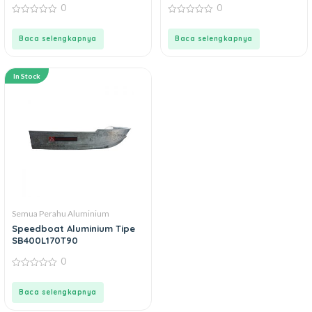
0
0
0
0
out
out
of
of
Baca selengkapnya
Baca selengkapnya
5
5
In Stock
Semua Perahu Aluminium
Speedboat Aluminium Tipe
SB400L170T90
0
0
out
of
Baca selengkapnya
5