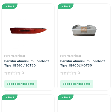
In Stock
In Stock
Perahu Jonboat
Perahu Jonboat
Perahu Aluminium JonBoat
Perahu Aluminium JonBoat
Tipe JB360L120T50
Tipe JB400L140T50
0
0
0
0
out
out
of
of
Baca selengkapnya
Baca selengkapnya
5
5
In Stock
In Stock