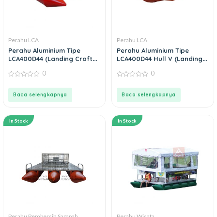
Perahu LCA
Perahu LCA
Perahu Aluminium Tipe
Perahu Aluminium Tipe
LCA400D44 (Landing Craft
LCA400D44 Hull V (Landing
Aluminium)
Craft Aluminium)
0
0
0
0
out
out
of
of
Baca selengkapnya
Baca selengkapnya
5
5
In Stock
In Stock
Perahu Pembersih Sampah
Perahu Wisata