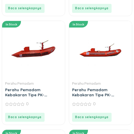
0
0
out
out
of
of
Baca selengkapnya
Baca selengkapnya
5
5
In Stock
In Stock
Perahu Pemadam
Perahu Pemadam
Perahu Pemadam
Perahu Pemadam
Kebakaran Tipe PK-
Kebakaran Tipe PK-
RAB400L165D44
RAB450L200D50
0
0
0
0
out
out
of
of
Baca selengkapnya
Baca selengkapnya
5
5
In Stock
In Stock