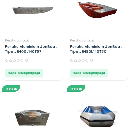
Perahu Jonboat
Perahu Jonboat
Perahu Aluminium JonBoat
Perahu Aluminium JonBoat
Tipe JB400L140T57
Tipe JB450L140T50
0
0
0
0
out
out
of
of
Baca selengkapnya
Baca selengkapnya
5
5
In Stock
In Stock