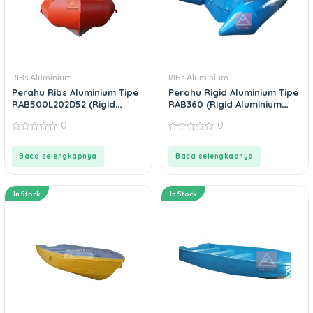
RIBs Aluminium
RIBs Aluminium
Perahu Ribs Aluminium Tipe
Perahu Rigid Aluminium Tipe
RAB500L202D52 (Rigid
RAB360 (Rigid Aluminium
Aluminium Boat)
Boat)
0
0
0
0
out
out
of
of
Baca selengkapnya
Baca selengkapnya
5
5
In Stock
In Stock