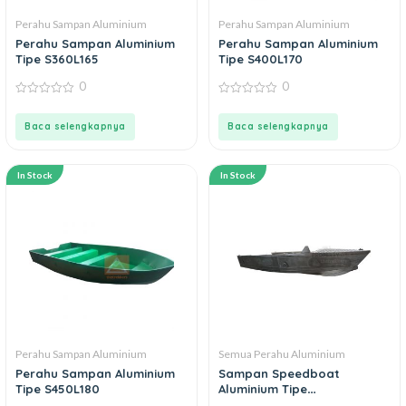
Perahu Sampan Aluminium
Perahu Sampan Aluminium
Perahu Sampan Aluminium
Perahu Sampan Aluminium
Tipe S360L165
Tipe S400L170
0
0
0
0
out
out
of
of
Baca selengkapnya
Baca selengkapnya
5
5
In Stock
In Stock
Perahu Sampan Aluminium
Semua Perahu Aluminium
Perahu Sampan Aluminium
Sampan Speedboat
Tipe S450L180
Aluminium Tipe
SS400L170T50