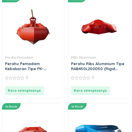
Perahu Pemadam
RIBs Aluminium
Perahu Pemadam
Perahu Ribs Aluminium Tipe
Kebakaran Tipe PK-
RAB450L200D50 (Rigid
RAB500L202D52
Aluminium Boat)
0
0
0
0
out
out
of
of
Baca selengkapnya
Baca selengkapnya
5
5
In Stock
In Stock