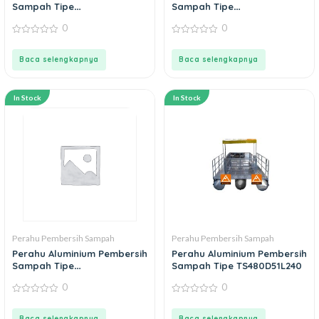
Sampah Tipe
Sampah Tipe
JBS400L120T50
JBS400L140T57
0
0
0
0
out
out
of
of
Baca selengkapnya
Baca selengkapnya
5
5
In Stock
In Stock
Perahu Pembersih Sampah
Perahu Pembersih Sampah
Perahu Aluminium Pembersih
Perahu Aluminium Pembersih
Sampah Tipe
Sampah Tipe TS480D51L240
JBS450L140T57
0
0
0
0
out
out
of
of
Baca selengkapnya
Baca selengkapnya