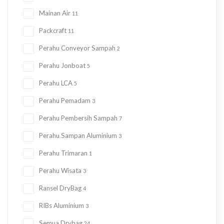
Mainan Air
11
Packcraft
11
Perahu Conveyor Sampah
2
Perahu Jonboat
5
Perahu LCA
5
Perahu Pemadam
3
Perahu Pembersih Sampah
7
Perahu Sampan Aluminium
3
Perahu Trimaran
1
Perahu Wisata
3
Ransel DryBag
4
RIBs Aluminium
3
Semua Drybag
24