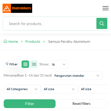
Home
Products
Semua Perahu Aluminium
Show:
Filter
16
Menampilkan 1–16 dari 31 hasil
Pengurutan standar
All Categories
All size
All size