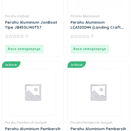
Perahu Jonboat
Perahu Aluminium
Perahu Aluminium JonBoat
Perahu Aluminium
Tipe JB450L140T57
LCA320D44 (Landing Craft
Aluminium)
0
0
0
0
out
out
of
of
Baca selengkapnya
Baca selengkapnya
5
5
In Stock
In Stock
Perahu Pembersih Sampah
Perahu Pembersih Sampah
Perahu Aluminium Pembersih
Perahu Aluminium Pembersih