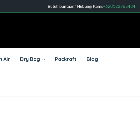
Butuh bantuan? Hubungi Kami:
+628122765434
 Air
Dry Bag
Packraft
Blog