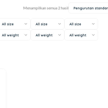
Menampilkan semua 2 hasil
Pengurutan standar
All size
All size
All size
All weight
All weight
All weight