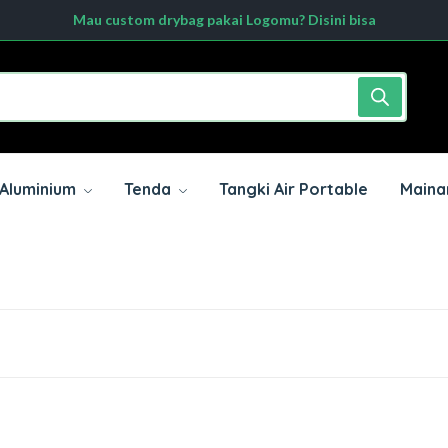
Mau custom drybag pakai Logomu? Disini bisa
Dengan Minimal order 20pcs hubungi kami sekarang
Aluminium
Tenda
Tangki Air Portable
Mainan