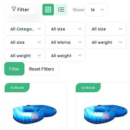
Filter
Show:
16
All Categories
All size
All size
All size
All Warna
All weight
All weight
All weight
In Stock
In Stock