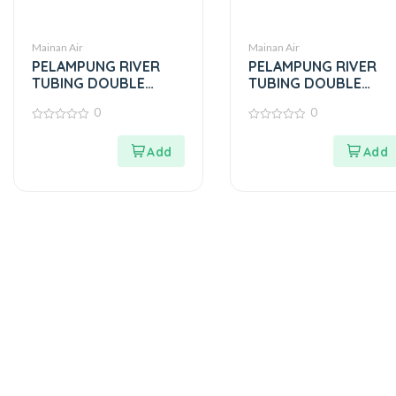
Mainan Air
Mainan Air
PELAMPUNG RIVER
PELAMPUNG RIVER
TUBING DOUBLE
TUBING DOUBLE
VERSI ADVENTURE
VERSI WATERPARK
0
0
0
0
out
out
of
of
5
5