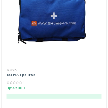
Tas P3K
Tas P3K Tipe TP02
0
0
Rp
149.000
out
of
5