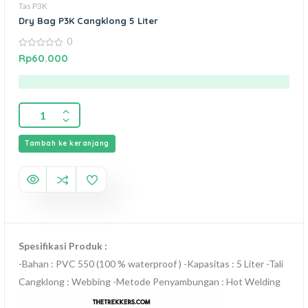
Tas P3K
Dry Bag P3K Cangklong 5 Liter
0
0
Rp
60.000
out
of
5
Tambah ke keranjang
Spesifikasi Produk :
-Bahan : PVC 550 (100 % waterproof ) -Kapasitas : 5 Liter -Tali
Cangklong : Webbing -Metode Penyambungan : Hot Welding