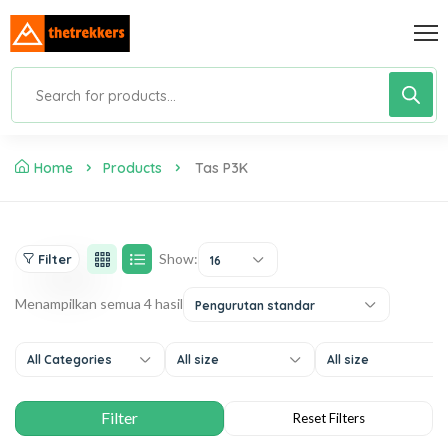
Home
Products
Tas P3K
Show:
Filter
16
Menampilkan semua 4 hasil
Pengurutan standar
All Categories
All size
All size